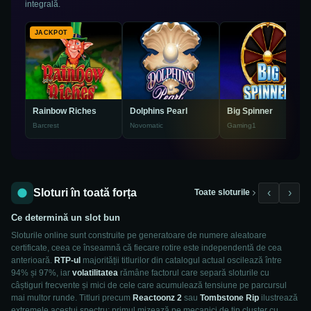
integrală.
JACKPOT
Rainbow Riches
Dolphins Pearl
Big Spinner
Barcrest
Novomatic
Gaming1
Sloturi în toată forța
‹
›
Toate sloturile
Ce determină un slot bun
Sloturile online sunt construite pe generatoare de numere aleatoare
certificate, ceea ce înseamnă că fiecare rotire este independentă de cea
anterioară.
RTP-ul
majorității titlurilor din catalogul actual oscilează între
94% și 97%, iar
volatilitatea
rămâne factorul care separă sloturile cu
câștiguri frecvente și mici de cele care acumulează tensiune pe parcursul
mai multor runde. Titluri precum
Reactoonz 2
sau
Tombstone Rip
ilustrează
extremele acestui spectru: primul mizează pe mecanici de tip cluster cu