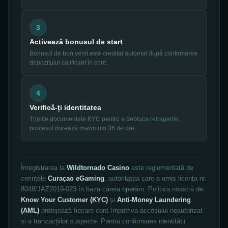
3
Activează bonusul de start
Bonusul de bun venit este creditat automat după confirmarea
depozitului calificant în cont.
4
Verifică-ți identitatea
Trimite documentele KYC pentru a debloca retragerile;
procesul durează maximum 36 de ore.
Înregistrarea la
Wildtornado Casino
este reglementată de
cerințele
Curaçao eGaming
, autoritatea care a emis licența nr.
8048/JAZ2019-023 în baza căreia operăm. Politica noastră de
Know Your Customer (KYC)
și
Anti-Money Laundering
(AML)
protejează fiecare cont împotriva accesului neautorizat
și a tranzacțiilor suspecte. Pentru confirmarea identității