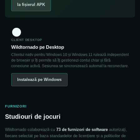
Ia fișierul APK
CLIENT DESKTOP
Wildtornado pe Desktop
Clientul nativ pentru Windows 10 și Windows 11 rulează independent
de browser și îți permite să îți gestionezi contul chiar și fără
conexiune activă. Sesiunea se sincronizează automat la reconectare.
Instalează pe Windows
FURNIZORI
Studiouri de jocuri
Wildtornado colaborează cu
73 de furnizori de software
autorizați,
fiecare selectat pe baza standardelor de licențiere și a politicilor de