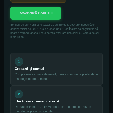
Revendică Bonusul
Bonusul de bun venit este valabil 21 de zile de la activare, necesită un
depozit minim de 20 RON și se joacă de x37 ori înainte ca câștigurile să
poată fi retrase; accesul este permis exclusiv jucătorilor cu vârsta de cel
puțin 18 ani.
1
Creează-ți contul
Completează adresa de email, parola și moneda preferată în
mai puțin de două minute.
2
Efectuează primul depozit
Depune minimum 20 RON prin oricare dintre cele 45 de
metode de plată disponibile.