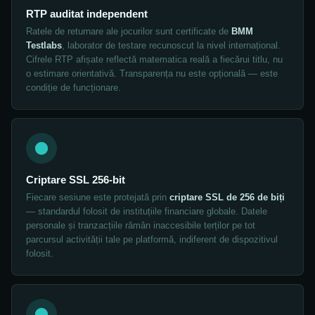
RTP auditat independent
Ratele de returnare ale jocurilor sunt certificate de
BMM
Testlabs
, laborator de testare recunoscut la nivel internațional.
Cifrele RTP afișate reflectă matematica reală a fiecărui titlu, nu
o estimare orientativă. Transparența nu este opțională — este
condiție de funcționare.
Criptare SSL 256-bit
Fiecare sesiune este protejată prin
criptare SSL de 256 de biți
— standardul folosit de instituțiile financiare globale. Datele
personale și tranzacțiile rămân inaccesibile terților pe tot
parcursul activității tale pe platformă, indiferent de dispozitivul
folosit.