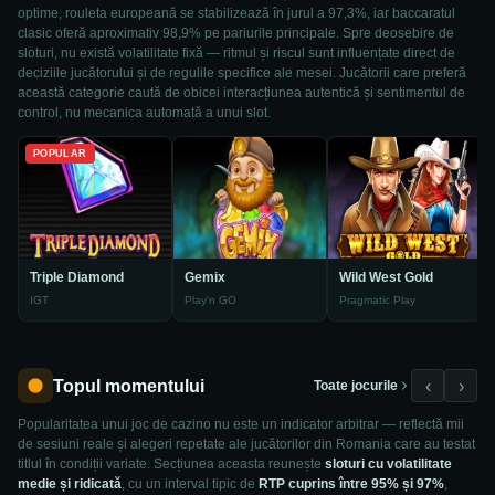
optime, rouleta europeană se stabilizează în jurul a 97,3%, iar baccaratul
clasic oferă aproximativ 98,9% pe pariurile principale. Spre deosebire de
sloturi, nu există volatilitate fixă — ritmul și riscul sunt influențate direct de
deciziile jucătorului și de regulile specifice ale mesei. Jucătorii care preferă
această categorie caută de obicei interacțiunea autentică și sentimentul de
control, nu mecanica automată a unui slot.
POPULAR
Triple Diamond
Gemix
Wild West Gold
IGT
Play'n GO
Pragmatic Play
Topul momentului
‹
›
Toate jocurile
Popularitatea unui joc de cazino nu este un indicator arbitrar — reflectă mii
de sesiuni reale și alegeri repetate ale jucătorilor din Romania care au testat
titlul în condiții variate. Secțiunea aceasta reunește
sloturi cu volatilitate
medie și ridicată
, cu un interval tipic de
RTP cuprins între 95% și 97%
,