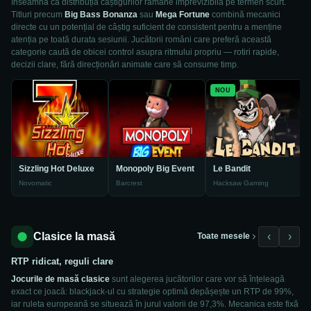
înseamnă că distribuția câștigurilor rămâne imprevizibilă pe termen scurt.
Titluri precum
Big Bass Bonanza
sau
Mega Fortune
combină mecanici
directe cu un potențial de câștig suficient de consistent pentru a menține
atenția pe toată durata sesiunii. Jucătorii români care preferă această
categorie caută de obicei control asupra ritmului propriu — rotiri rapide,
decizii clare, fără direcționări animate care să consume timp.
NOU
Sizzling Hot Deluxe
Monopoly Big Event
Le Bandit
Novomatic
Barcrest
Hacksaw Gaming
Clasice la masă
‹
›
Toate mesele
RTP ridicat, reguli clare
Jocurile de masă clasice
sunt alegerea jucătorilor care vor să înțeleagă
exact ce joacă: blackjack-ul cu strategie optimă depășește un RTP de 99%,
iar ruleta europeană se situează în jurul valorii de 97,3%. Mecanica este fixă