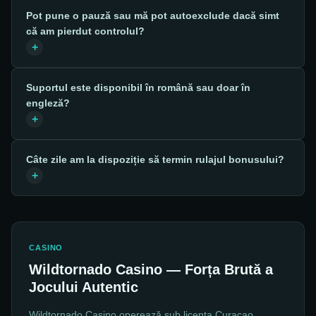
Pot pune o pauză sau mă pot autoexclude dacă simt
că am pierdut controlul?
+
Suportul este disponibil în română sau doar în
engleză?
+
Câte zile am la dispoziție să termin rulajul bonusului?
+
CASINO
Wildtornado Casino — Forța Brută a
Jocului Autentic
Wildtornado Casino operează sub licența Curaçao