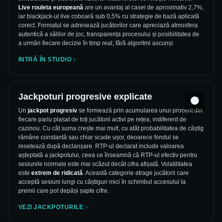
Live rouleta europeană
are un avantaj al casei de aproximativ 2,7%,
iar blackjack-ul live coboară sub 0,5% cu strategie de bază aplicată
corect. Formatul se adresează jucătorilor care apreciază atmosfera
autentică a sălilor de joc, transparența procesului și posibilitatea de
a urmări fiecare decizie în timp real, fără algoritmi ascunși.
INTRĂ ÎN STUDIO
Jackpoturi progresive explicate
Un
jackpot progresiv
se formează prin acumularea unui procent din
fiecare pariu plasat de toți jucătorii activi pe rețea, indiferent de
cazinou. Cu cât suma crește mai mult, cu atât probabilitatea de câștig
rămâne constantă sau chiar scade ușor, deoarece fondul se
resetează după declanșare. RTP-ul declarat include valoarea
așteptată a jackpotului, ceea ce înseamnă că RTP-ul efectiv pentru
sesiunile normale este mai scăzut decât cifra afișată. Volatilitatea
este
extrem de ridicată
. Această categorie atrage jucătorii care
acceptă sesiuni lungi cu câștiguri mici în schimbul accesului la
premii care pot depăși șapte cifre.
VEZI JACKPOTURILE