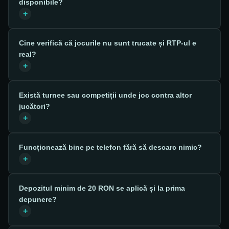
disponibile?
+
Cine verifică că jocurile nu sunt trucate și RTP-ul e
real?
+
Există turnee sau competiții unde joc contra altor
jucători?
+
Funcționează bine pe telefon fără să descarc nimic?
+
Depozitul minim de 20 RON se aplică și la prima
depunere?
+