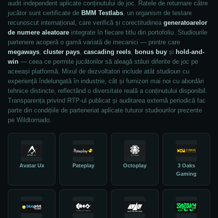
audit independent aplicate conținutului de joc. Ratele de returnare către
jucător sunt certificate de
BMM Testlabs
, un organism de testare
recunoscut internațional, care verifică și corectitudinea
generatoarelor
de numere aleatoare
integrate în fiecare titlu din portofoliu. Studiourile
partenere acoperă o gamă variată de mecanici — printre care
megaways
,
cluster pays
,
cascading reels
,
bonus buy
și
hold-and-
win
— ceea ce permite jucătorilor să aleagă stiluri diferite de joc pe
aceeași platformă. Mixul de dezvoltatori include atât studiouri cu
experiență îndelungată în industrie, cât și furnizori mai noi cu abordări
tehnice distincte, reflectând o diversitate reală a conținutului disponibil.
Transparența privind RTP-ul publicat și auditarea externă periodică fac
parte din condițiile de parteneriat aplicate tuturor studiourilor prezente
pe Wildtornado.
Avatar Ux
Pateplay
Octoplay
3 Oaks
Gaming