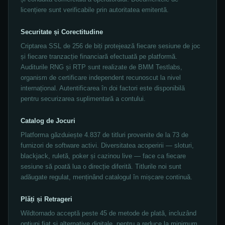
licențiere sunt verificabile prin autoritatea emitentă.
Securitate și Corectitudine
Criptarea SSL de 256 de biți protejează fiecare sesiune de joc
și fiecare tranzacție financiară efectuată pe platformă.
Auditurile RNG și RTP sunt realizate de BMM Testlabs,
organism de certificare independent recunoscut la nivel
internațional. Autentificarea în doi factori este disponibilă
pentru securizarea suplimentară a contului.
Catalog de Jocuri
Platforma găzduiește 4.837 de titluri provenite de la 73 de
furnizori de software activi. Diversitatea acoperirii — sloturi,
blackjack, ruletă, poker și cazinou live — face ca fiecare
sesiune să poată lua o direcție diferită. Titlurile noi sunt
adăugate regulat, menținând catalogul în mișcare continuă.
Plăți și Retrageri
Wildtornado acceptă peste 45 de metode de plată, incluzând
opțiuni fiat și alternative digitale, pentru a reduce la minimum