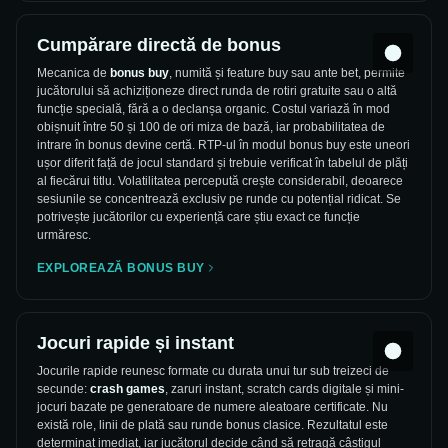
Cumpărare directă de bonus
Mecanica de
bonus buy
, numită și feature buy sau ante bet, permite
jucătorului să achiziționeze direct runda de rotiri gratuite sau o altă
funcție specială, fără a o declanșa organic. Costul variază în mod
obișnuit între 50 și 100 de ori miza de bază, iar probabilitatea de
intrare în bonus devine certă. RTP-ul în modul bonus buy este uneori
ușor diferit față de jocul standard și trebuie verificat în tabelul de plăți
al fiecărui titlu. Volatilitatea percepută crește considerabil, deoarece
sesiunile se concentrează exclusiv pe runde cu potențial ridicat. Se
potrivește jucătorilor cu experiență care știu exact ce funcție
urmăresc.
EXPLOREAZĂ BONUS BUY
Jocuri rapide și instant
Jocurile rapide reunesc formate cu durata unui tur sub treizeci de
secunde:
crash games
, zaruri instant, scratch cards digitale și mini-
jocuri bazate pe generatoare de numere aleatoare certificate. Nu
există role, linii de plată sau runde bonus clasice. Rezultatul este
determinat imediat, iar jucătorul decide când să retragă câștigul