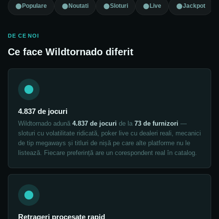
Populare
Noutati
Sloturi
Live
Jackpot
DE CE NOI
Ce face Wildtornado diferit
4.837 de jocuri
Wildtornado adună
4.837 de jocuri
de la
73 de furnizori
—
sloturi cu volatilitate ridicată, poker live cu dealeri reali, mecanici
de tip megaways și titluri de nișă pe care alte platforme nu le
listează. Fiecare preferință are un corespondent real în catalog.
Retrageri procesate rapid