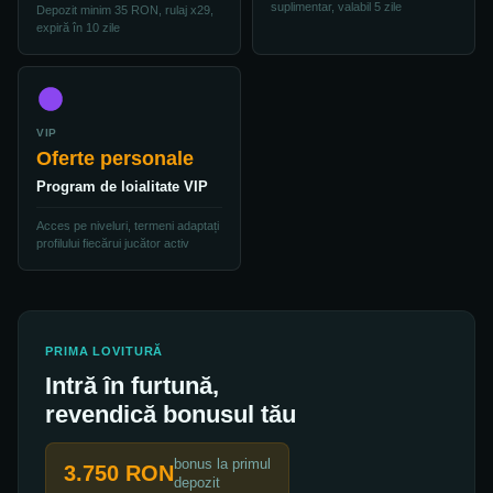
suplimentar, valabil 5 zile
Depozit minim 35 RON, rulaj x29,
expiră în 10 zile
VIP
Oferte personale
Program de loialitate VIP
Acces pe niveluri, termeni adaptați
profilului fiecărui jucător activ
PRIMA LOVITURĂ
Intră în furtună,
revendică bonusul tău
bonus la primul
3.750 RON
depozit