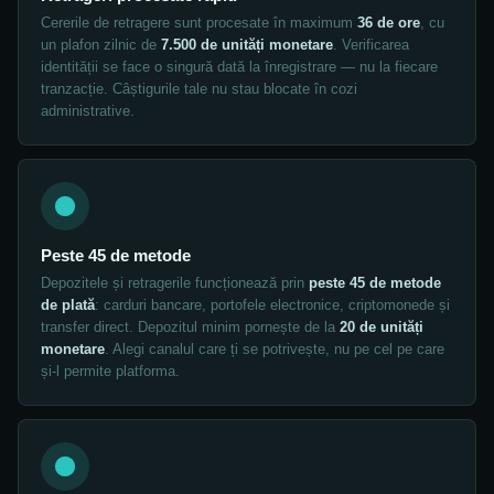
Cererile de retragere sunt procesate în maximum
36 de ore
, cu
un plafon zilnic de
7.500 de unități monetare
. Verificarea
identității se face o singură dată la înregistrare — nu la fiecare
tranzacție. Câștigurile tale nu stau blocate în cozi
administrative.
Peste 45 de metode
Depozitele și retragerile funcționează prin
peste 45 de metode
de plată
: carduri bancare, portofele electronice, criptomonede și
transfer direct. Depozitul minim pornește de la
20 de unități
monetare
. Alegi canalul care ți se potrivește, nu pe cel pe care
și-l permite platforma.